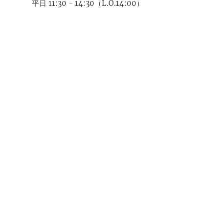
平日 11:30 - 14:30（L.O.14:00）
土日祝 11:00 - 14:30（L.O.14:00）
ディナー
17:00 - 22:00（L.O. 21:00）
「雅庭」バー
17:00～24:00（L.O. 23:30）
Miyabi-Tei © 2026 , 全ての権利を留保します