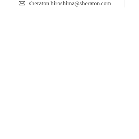
sheraton.hiroshima@sheraton.com
Facebook
Twitter
Instagram
Powered by MDS